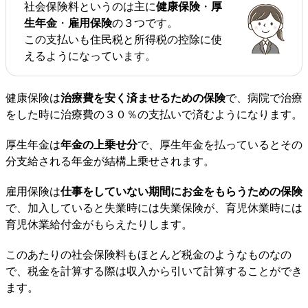
社会保険料というのは主に
健康保険
・
厚
生年金
・
雇用保険
の３つです。
この支払いも住民税と所得税の控除に使
えるようになっています。
健康保険は
治療費を安く済ませるための保険
で、病院で治療
をした時に治療費の３０％の支払いで済むようになります。
厚生年金は
年金の上乗せ分
で、厚生年金を払っているとその
分支給される年金が結構上乗せされます。
雇用保険は
仕事をしていない期間にお金をもらうための保険
で、加入していると失業時には失業保険が、育児休業時には
育児休業給付金がもらえたりします。
このあたりの社会保険料もほとんど税金のようなものなの
で、税金を計算する際は収入から引いて計算することができ
ます。