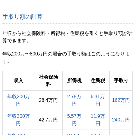
手取り額の計算
年収から社会保険料・所得税・住民税を引くと手取り額が計
算できます。
年収200万〜800万円の場合の手取り額はこのようになりま
す。
社会保険
収入
所得税
住民税
手取り
料
年収200万
2.78万
6.31万
28.4万円
162万円
円
円
円
年収300万
5.57万
11.9万
42.7万円
240万円
円
円
円