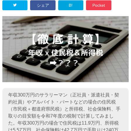
シェア
B!
Pocket
年収300万円のサラリーマン（正社員・派遣社員・契
約社員）やアルバイト・パートなどの場合の住民税
（市民税＋都道府県民税）と所得税、社会保険料、手
取りの目安額を令和7年度の税制で計算してみまし
た。年収300万円の場合で住民税は11.9万円、所得税
は5.57万円、社会保険料は42.7万円で手取りは240万