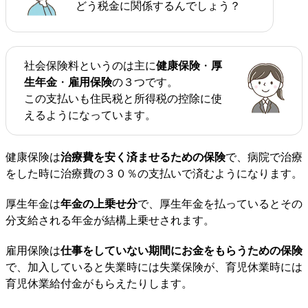
どう税金に関係するんでしょう？
社会保険料というのは主に
健康保険
・
厚
生年金
・
雇用保険
の３つです。
この支払いも住民税と所得税の控除に使
えるようになっています。
健康保険は
治療費を安く済ませるための保険
で、病院で治療
をした時に治療費の３０％の支払いで済むようになります。
厚生年金は
年金の上乗せ分
で、厚生年金を払っているとその
分支給される年金が結構上乗せされます。
雇用保険は
仕事をしていない期間にお金をもらうための保険
で、加入していると失業時には失業保険が、育児休業時には
育児休業給付金がもらえたりします。