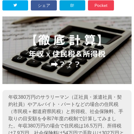
シェア
B!
Pocket
年収380万円のサラリーマン（正社員・派遣社員・契
約社員）やアルバイト・パートなどの場合の住民税
（市民税＋都道府県民税）と所得税、社会保険料、手
取りの目安額を令和7年度の税制で計算してみまし
た。年収380万円の場合で住民税は16.5万円、所得税
は7.9万円、社会保険料は54万円で手取りは302万円と