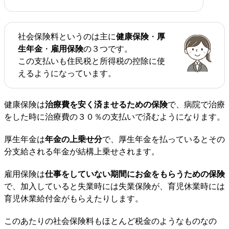
社会保険料というのは主に
健康保険
・
厚
生年金
・
雇用保険
の３つです。
この支払いも住民税と所得税の控除に使
えるようになっています。
健康保険は
治療費を安く済ませるための保険
で、病院で治療
をした時に治療費の３０％の支払いで済むようになります。
厚生年金は
年金の上乗せ分
で、厚生年金を払っているとその
分支給される年金が結構上乗せされます。
雇用保険は
仕事をしていない期間にお金をもらうための保険
で、加入していると失業時には失業保険が、育児休業時には
育児休業給付金がもらえたりします。
このあたりの社会保険料もほとんど税金のようなものなの