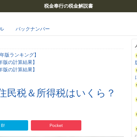
税金奉行の税金解説書
ル
バックナンバー
6年版ランキング】
6年版の計算結果】
6年版の計算結果】
と住民税＆所得税はいくら？
B!
Pocket