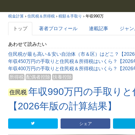
税金計算
›
住民税＆所得税
›
税額＆手取り
›
年収990万
トップ
著者プロフィール
連載記事
ジャン
あわせて読みたい
住民税が最も高い＆安い自治体（市＆区）はどこ？【202
年収450万円の手取りと住民税＆所得税はいくら？【202
年収400万円の手取りと住民税＆所得税はいくら？【202
所得税
配偶者控除
扶養控除
年収990万円の手取り
住民税
【2026年版の計算結果】
シェア