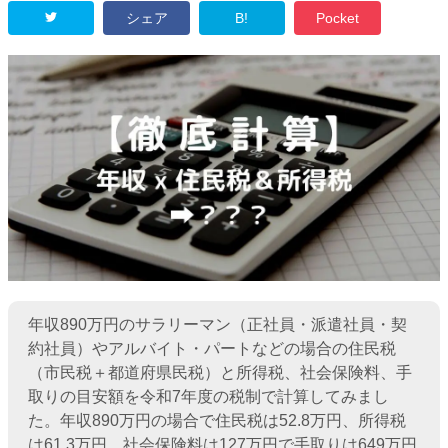
シェア
B!
Pocket
年収890万円のサラリーマン（正社員・派遣社員・契
約社員）やアルバイト・パートなどの場合の住民税
（市民税＋都道府県民税）と所得税、社会保険料、手
取りの目安額を令和7年度の税制で計算してみまし
た。年収890万円の場合で住民税は52.8万円、所得税
は61.3万円、社会保険料は127万円で手取りは649万円