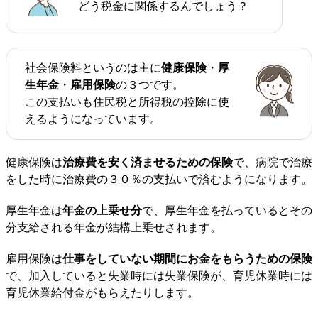
どう税金に関係するんでしょう？
社会保険料というのは主に
健康保険
・
厚
生年金
・
雇用保険
の３つです。
この支払いも住民税と所得税の控除に使
えるようになっています。
健康保険は
治療費を安く済ませるための保険
で、病院で治療
をした時に治療費の３０％の支払いで済むようになります。
厚生年金は
年金の上乗せ分
で、厚生年金を払っているとその
分支給される年金が結構上乗せされます。
雇用保険は
仕事をしていない期間にお金をもらうための保険
で、加入していると失業時には失業保険が、育児休業時には
育児休業給付金がもらえたりします。