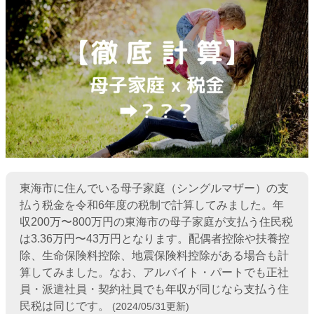
東海市に住んでいる母子家庭（シングルマザー）の支
払う税金を令和6年度の税制で計算してみました。年
収200万〜800万円の東海市の母子家庭が支払う住民税
は3.36万円〜43万円となります。配偶者控除や扶養控
除、生命保険料控除、地震保険料控除がある場合も計
算してみました。なお、アルバイト・パートでも正社
員・派遣社員・契約社員でも年収が同じなら支払う住
民税は同じです。
(2024/05/31更新)