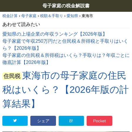
母子家庭の税金解説書
税金計算
›
母子家庭
›
税額＆手取り
›
愛知県
›
東海市
あわせて読みたい
愛知県の上場企業の年収ランキング【2026年版】
母子家庭で年収250万円だと住民税＆所得税と手取りはいく
ら？【2026年版】
母子家庭の住民税＆所得税はいくら？手取りは？年収ごとに
徹底計算【2026年版】
東海市の母子家庭の住民
住民税
税はいくら？【2026年版の計
算結果】
シェア
B!
Pocket