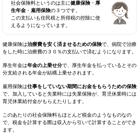
社会保険料というのは主に
健康保険
・
厚
生年金
・
雇用保険
の３つです。
この支払いも住民税と所得税の控除に使
えるようになっています。
健康保険は
治療費を安く済ませるための保険
で、病院で治療
をした時に治療費の３０％の支払いで済むようになります。
厚生年金は
年金の上乗せ分
で、厚生年金を払っているとその
分支給される年金が結構上乗せされます。
雇用保険は
仕事をしていない期間にお金をもらうための保険
で、加入していると失業時には失業保険が、育児休業時には
育児休業給付金がもらえたりします。
このあたりの社会保険料もほとんど税金のようなものなの
で、税金を計算する際は収入から引いて計算することができ
ます。