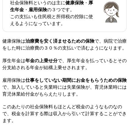
社会保険料というのは主に
健康保険
・
厚
生年金
・
雇用保険
の３つです。
この支払いも住民税と所得税の控除に使
えるようになっています。
健康保険は
治療費を安く済ませるための保険
で、病院で治療
をした時に治療費の３０％の支払いで済むようになります。
厚生年金は
年金の上乗せ分
で、厚生年金を払っているとその
分支給される年金が結構上乗せされます。
雇用保険は
仕事をしていない期間にお金をもらうための保険
で、加入していると失業時には失業保険が、育児休業時には
育児休業給付金がもらえたりします。
このあたりの社会保険料もほとんど税金のようなものなの
で、税金を計算する際は収入から引いて計算することができ
ます。