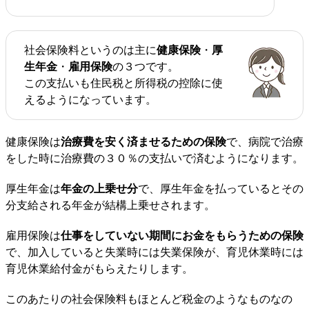
社会保険料というのは主に
健康保険
・
厚
生年金
・
雇用保険
の３つです。
この支払いも住民税と所得税の控除に使
えるようになっています。
健康保険は
治療費を安く済ませるための保険
で、病院で治療
をした時に治療費の３０％の支払いで済むようになります。
厚生年金は
年金の上乗せ分
で、厚生年金を払っているとその
分支給される年金が結構上乗せされます。
雇用保険は
仕事をしていない期間にお金をもらうための保険
で、加入していると失業時には失業保険が、育児休業時には
育児休業給付金がもらえたりします。
このあたりの社会保険料もほとんど税金のようなものなの