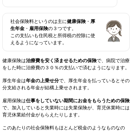
社会保険料というのは主に
健康保険
・
厚
生年金
・
雇用保険
の３つです。
この支払いも住民税と所得税の控除に使
えるようになっています。
健康保険は
治療費を安く済ませるための保険
で、病院で治療
をした時に治療費の３０％の支払いで済むようになります。
厚生年金は
年金の上乗せ分
で、厚生年金を払っているとその
分支給される年金が結構上乗せされます。
雇用保険は
仕事をしていない期間にお金をもらうための保険
で、加入していると失業時には失業保険が、育児休業時には
育児休業給付金がもらえたりします。
このあたりの社会保険料もほとんど税金のようなものなの