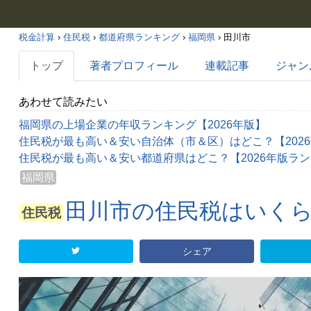
税金計算
›
住民税
›
都道府県ランキング
›
福岡県
›
田川市
トップ
著者プロフィール
連載記事
ジャン
あわせて読みたい
福岡県の上場企業の年収ランキング【2026年版】
住民税が最も高い＆安い自治体（市＆区）はどこ？【202
住民税が最も高い＆安い都道府県はどこ？【2026年版ラ
福岡県
田川市の住民税はいくら
住民税
シェア