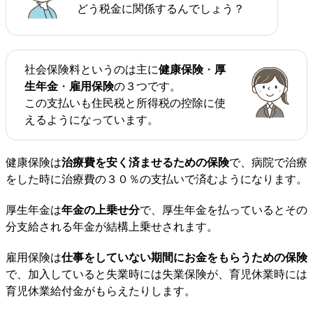
どう税金に関係するんでしょう？
社会保険料というのは主に
健康保険
・
厚
生年金
・
雇用保険
の３つです。
この支払いも住民税と所得税の控除に使
えるようになっています。
健康保険は
治療費を安く済ませるための保険
で、病院で治療
をした時に治療費の３０％の支払いで済むようになります。
厚生年金は
年金の上乗せ分
で、厚生年金を払っているとその
分支給される年金が結構上乗せされます。
雇用保険は
仕事をしていない期間にお金をもらうための保険
で、加入していると失業時には失業保険が、育児休業時には
育児休業給付金がもらえたりします。